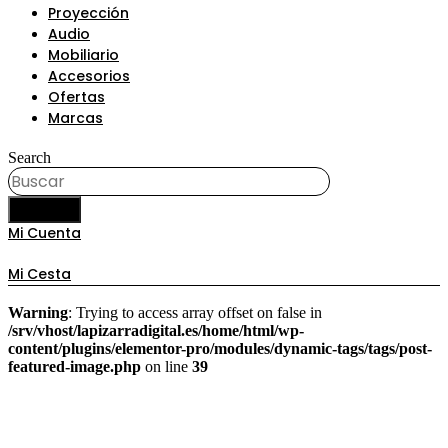
Proyección
Audio
Mobiliario
Accesorios
Ofertas
Marcas
Search
BUSCAR
Mi Cuenta
Mi Cesta
Warning
: Trying to access array offset on false in
/srv/vhost/lapizarradigital.es/home/html/wp-
content/plugins/elementor-pro/modules/dynamic-tags/tags/post-
featured-image.php
on line
39
Nueva App de pizarra de