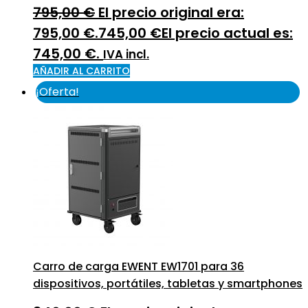
795,00
€
El precio original era:
795,00 €.
745,00
€
El precio actual es:
745,00 €.
IVA incl.
AÑADIR AL CARRITO
¡Oferta!
Carro de carga EWENT EW1701 para 36
dispositivos, portátiles, tabletas y smartphones