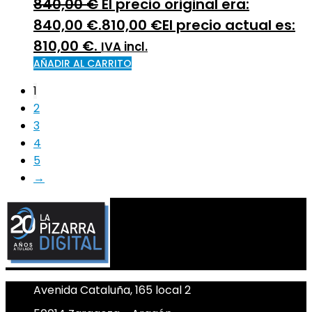
840,00
€
El precio original era:
840,00 €.
810,00
€
El precio actual es:
810,00 €.
IVA incl.
AÑADIR AL CARRITO
1
2
3
4
5
→
Avenida Cataluña, 165 local 2