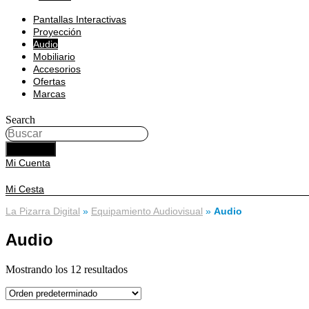
Pantallas Interactivas
Proyección
Audio
Mobiliario
Accesorios
Ofertas
Marcas
Search
BUSCAR
Mi Cuenta
Mi Cesta
La Pizarra Digital
»
Equipamiento Audiovisual
»
Audio
Audio
Mostrando los 12 resultados