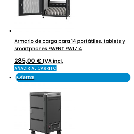
Armario de carga para 14 portátiles, tablets y
smartphones EWENT EW1714
285,00
€
IVA incl.
AÑADIR AL CARRITO
¡Oferta!