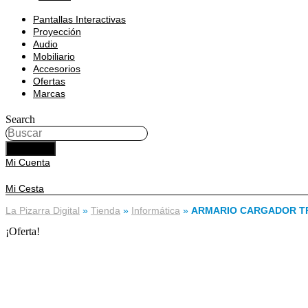
Pantallas Interactivas
Proyección
Audio
Mobiliario
Accesorios
Ofertas
Marcas
Search
BUSCAR
Mi Cuenta
Mi Cesta
La Pizarra Digital
»
Tienda
»
Informática
»
ARMARIO CARGADOR TR
¡Oferta!