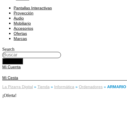
Pantallas Interactivas
Proyección
Audio
Mobiliario
Accesorios
Ofertas
Marcas
Search
BUSCAR
Mi Cuenta
Mi Cesta
La Pizarra Digital
»
Tienda
»
Informática
»
Ordenadores
»
ARMARIO
¡Oferta!