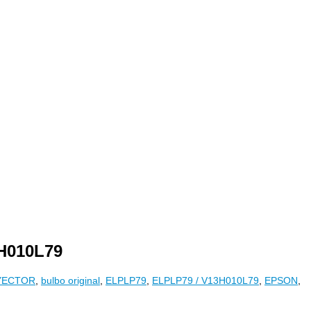
3H010L79
YECTOR
,
bulbo original
,
ELPLP79
,
ELPLP79 / V13H010L79
,
EPSON
,