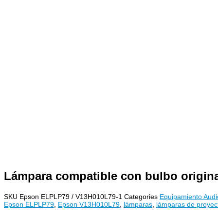
Lámpara compatible con bulbo origin
SKU
Epson ELPLP79 / V13H010L79-1
Categories
Equipamiento Audi
Epson ELPLP79
,
Epson V13H010L79
,
lámparas
,
lámparas de proyec