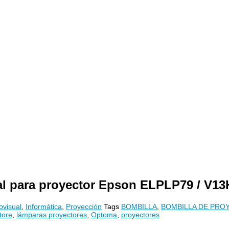
al para proyector Epson ELPLP79 / V1
ovisual
,
Informática
,
Proyección
Tags
BOMBILLA
,
BOMBILLA DE PRO
tore
,
lámparas proyectores
,
Optoma
,
proyectores