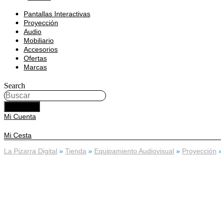
Pantallas Interactivas
Proyección
Audio
Mobiliario
Accesorios
Ofertas
Marcas
Search
BUSCAR
Mi Cuenta
Mi Cesta
La Pizarra Digital
»
Tienda
»
Equipamiento Audiovisual
»
Proyección