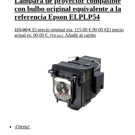
Lámpara de proyector compatible
con bulbo original equivalente a la
referencia Epson ELPLP54
115,00
€
El precio original era: 115,00 €.
90,00
€
El precio
actual es: 90,00 €.
Añadir al carrito
IVA incl.
¡Oferta!