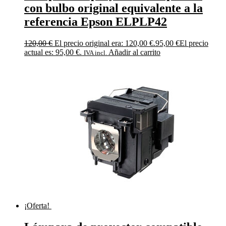
con bulbo original equivalente a la
referencia Epson ELPLP42
120,00
€
El precio original era: 120,00 €.
95,00
€
El precio
actual es: 95,00 €.
Añadir al carrito
IVA incl.
¡Oferta!