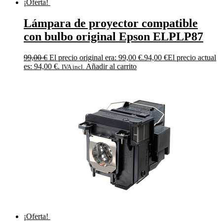
¡Oferta!
Lámpara de proyector compatible
con bulbo original Epson ELPLP87
99,00
€
El precio original era: 99,00 €.
94,00
€
El precio actual
es: 94,00 €.
Añadir al carrito
IVA incl.
¡Oferta!