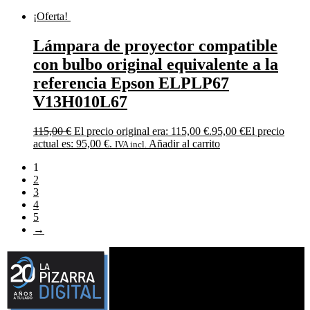
¡Oferta!
Lámpara de proyector compatible
con bulbo original equivalente a la
referencia Epson ELPLP67
V13H010L67
115,00
€
El precio original era: 115,00 €.
95,00
€
El precio
actual es: 95,00 €.
Añadir al carrito
IVA incl.
1
2
3
4
5
→