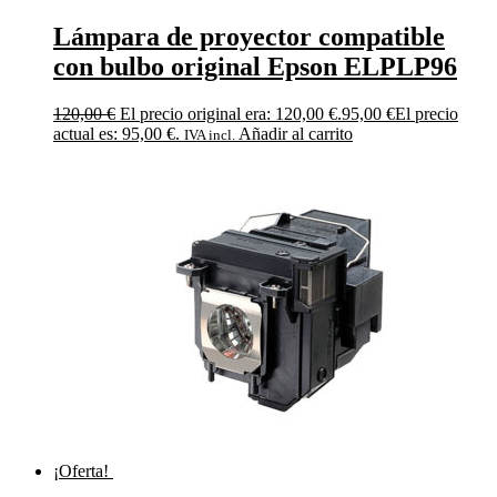
Lámpara de proyector compatible
con bulbo original Epson ELPLP96
120,00
€
El precio original era: 120,00 €.
95,00
€
El precio
actual es: 95,00 €.
Añadir al carrito
IVA incl.
¡Oferta!