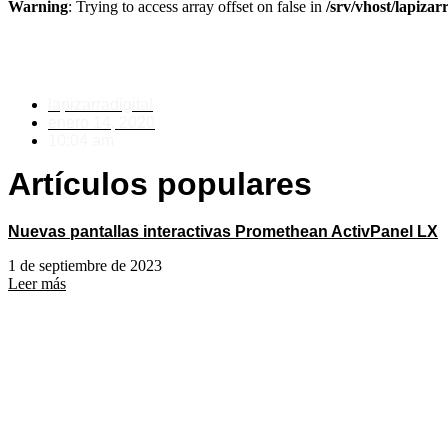
Warning
: Trying to access array offset on false in
/srv/vhost/lapiza
ENCUENTRO DE CENTROS 
lapizarradigital
enero 14, 2020
10:04 am
Artículos
populares
Nuevas pantallas interactivas Promethean ActivPanel LX
1 de septiembre de 2023
Leer más