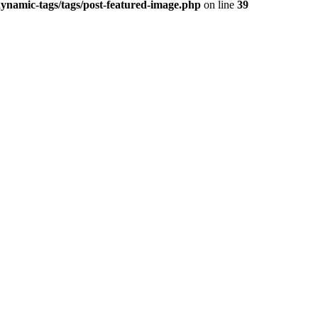
dynamic-tags/tags/post-featured-image.php
on line
39
 EN HUESCA / POSPUESTO