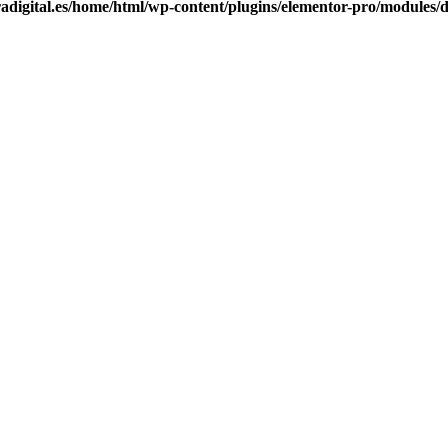
rradigital.es/home/html/wp-content/plugins/elementor-pro/modules/
EDUCATIVOS INNOVADORES