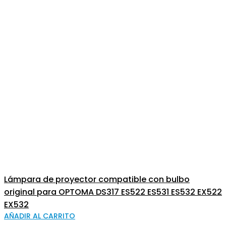
Lámpara de proyector compatible con bulbo
original para OPTOMA DS317 ES522 ES531 ES532 EX522
EX532
AÑADIR AL CARRITO