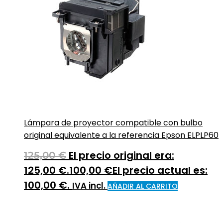
Lámpara de proyector compatible con bulbo
original equivalente a la referencia Epson ELPLP60
El precio original era:
125,00
€
125,00 €.
100,00
€
El precio actual es:
100,00 €.
IVA incl.
AÑADIR AL CARRITO