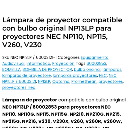
Lámpara de proyector compatible
con bulbo original NP13LP para
proyectores NEC NP110, NP115,
V260, V230
SKU
NEC NP13LP / 60003121-1
Categories
Equipamiento
Audiovisual
,
Informática
,
Proyección
Tags
60002853
,
BOMBILLA
,
BOMBILLA DE PROYECTOR
,
bulbo original
,
lámparas
,
lámparas de proyectore
,
lámparas proyectores
,
NEC
,
NEC
NP15LP / 60003121
,
NP13LP
,
Optoma
,
Promethean
,
proyectores
,
proyectores nec
Lámpara de proyector
compatible con bulbo original
NEC NP13LP / 60002853 para proyectores NEC
NP110, NP110G, NP115, NP115G, NP210, NP210G, NP215,
NP215G, NP216, V230, V230X, V260, V260R, V260W,