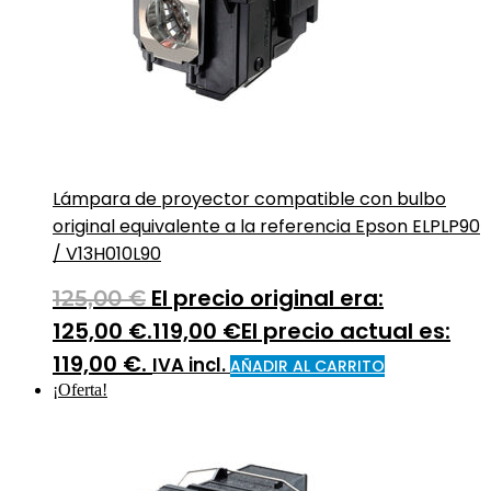
Lámpara de proyector compatible con bulbo
original equivalente a la referencia Epson ELPLP90
/ V13H010L90
El precio original era:
125,00
€
125,00 €.
119,00
€
El precio actual es:
119,00 €.
IVA incl.
AÑADIR AL CARRITO
¡Oferta!