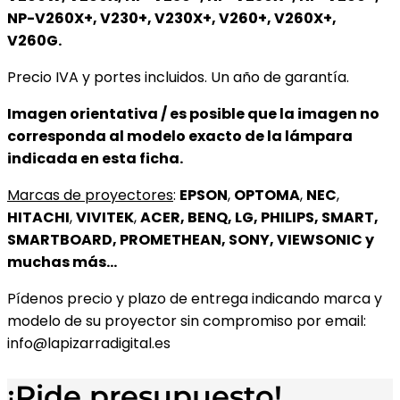
NP-V260X+, V230+, V230X+, V260+, V260X+,
V260G.
Precio IVA y portes incluidos. Un año de garantía.
Imagen orientativa / es posible que la imagen no
corresponda al modelo exacto de la lámpara
indicada en esta ficha.
Marcas de proyectores
:
EPSON
,
OPTOMA
,
NEC
,
HITACHI
,
VIVITEK
,
ACER, BENQ, LG, PHILIPS, SMART,
SMARTBOARD, PROMETHEAN, SONY, VIEWSONIC y
muchas más…
Pídenos precio y plazo de entrega indicando marca y
modelo de su proyector sin compromiso por email:
info@lapizarradigital.es
¡Pide presupuesto!