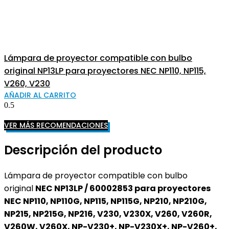
Lámpara de proyector compatible con bulbo
original NP13LP para proyectores NEC NP110, NP115,
V260, V230
AÑADIR AL CARRITO
VER MÁS RECOMENDACIONES
Descripción del producto
Lámpara de proyector compatible con bulbo
original
NEC NP13LP / 60002853 para proyectores
NEC NP110, NP110G, NP115, NP115G, NP210, NP210G,
NP215, NP215G, NP216, V230, V230X, V260, V260R,
V260W, V260X, NP-V230+, NP-V230X+, NP-V260+,