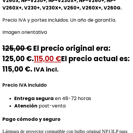
V260X, NP-V230+, NP-V230X+, NP-V260+, NP-
V260X+, V230+, V230X+, V260+, V260X+, V260G.
Precio IVA y portes incluidos. Un año de garantía.
Imagen orientativa
125,00
€
El precio original era:
125,00 €.
115,00
€
El precio actual es:
115,00 €.
IVA incl.
Precio IVA incluido
Entrega segura
en 48-72 horas
Atención
post-venta
Pago cómodo y seguro
Lámpara de proyector compatible con bulbo original NP13LP para