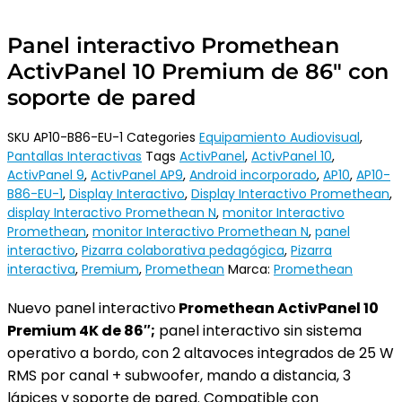
Panel interactivo Promethean
ActivPanel 10 Premium de 86″ con
soporte de pared
SKU
AP10-B86-EU-1
Categories
Equipamiento Audiovisual
,
Pantallas Interactivas
Tags
ActivPanel
,
ActivPanel 10
,
ActivPanel 9
,
ActivPanel AP9
,
Android incorporado
,
AP10
,
AP10-
B86-EU-1
,
Display Interactivo
,
Display Interactivo Promethean
,
display Interactivo Promethean N
,
monitor Interactivo
Promethean
,
monitor Interactivo Promethean N
,
panel
interactivo
,
Pizarra colaborativa pedagógica
,
Pizarra
interactiva
,
Premium
,
Promethean
Marca:
Promethean
Nuevo panel interactivo
Promethean ActivPanel 10
Premium 4K de 86″;
panel interactivo sin sistema
operativo a bordo, con 2 altavoces integrados de 25 W
RMS por canal + subwoofer, mando a distancia, 3
lápices y soporte de pared. Compatible con