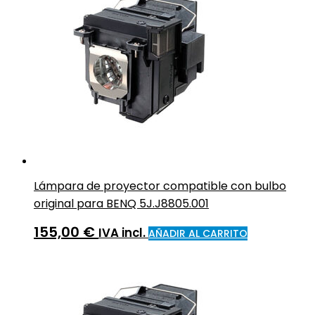
Lámpara de proyector compatible con bulbo
original para BENQ 5J.J8805.001
155,00
€
IVA incl.
AÑADIR AL CARRITO