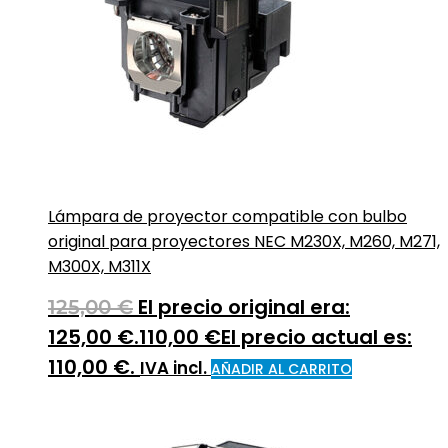
Lámpara de proyector compatible con bulbo
original para proyectores NEC M230X, M260, M271,
M300X, M311X
El precio original era:
125,00
€
125,00 €.
110,00
€
El precio actual es:
110,00 €.
IVA incl.
AÑADIR AL CARRITO