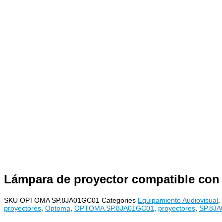
Lámpara de proyector compatible con 
SKU
OPTOMA SP.8JA01GC01
Categories
Equipamiento Audiovisual
,
proyectores
,
Optoma
,
OPTOMA SP.8JA01GC01
,
proyectores
,
SP.8J