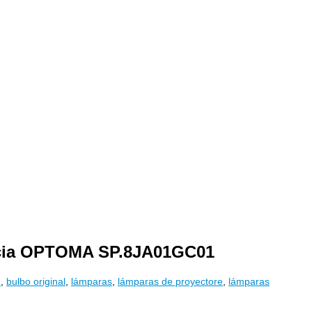
rencia OPTOMA SP.8JA01GC01
R
,
bulbo original
,
lámparas
,
lámparas de proyectore
,
lámparas