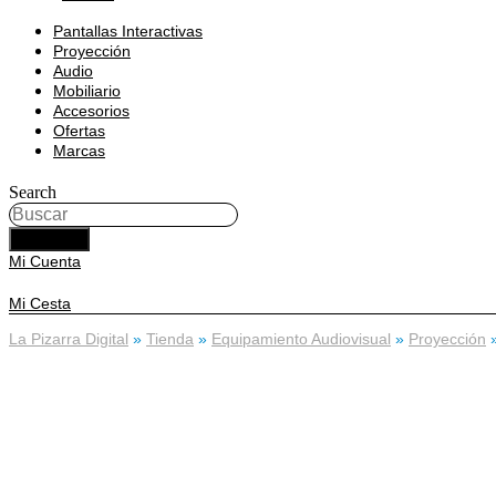
Pantallas Interactivas
Proyección
Audio
Mobiliario
Accesorios
Ofertas
Marcas
Search
BUSCAR
Mi Cuenta
Mi Cesta
La Pizarra Digital
»
Tienda
»
Equipamiento Audiovisual
»
Proyección