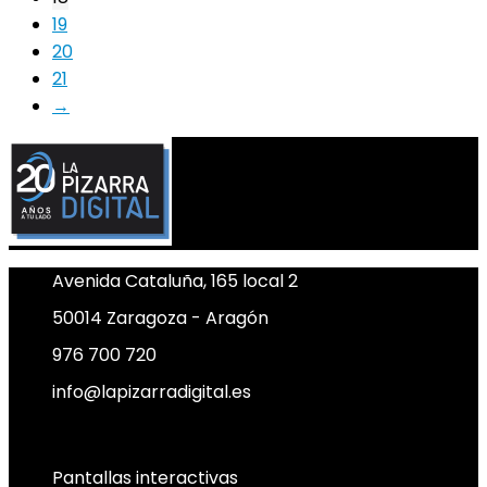
19
20
21
→
Avenida Cataluña, 165 local 2
50014 Zaragoza - Aragón
976 700 720
info@lapizarradigital.es
Facebook
Linkedin
X-twitter
Pantallas interactivas