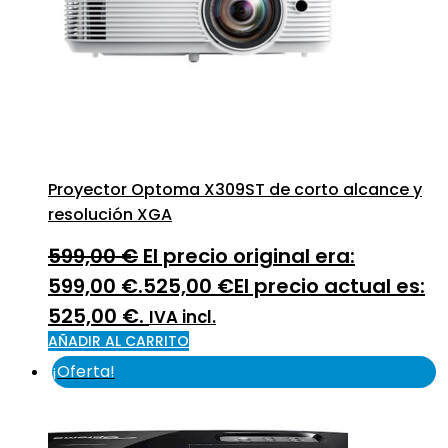
Proyector Optoma X309ST de corto alcance y
resolución XGA
599,00
€
El precio original era:
599,00 €.
525,00
€
El precio actual es:
525,00 €.
IVA incl.
AÑADIR AL CARRITO
¡Oferta!