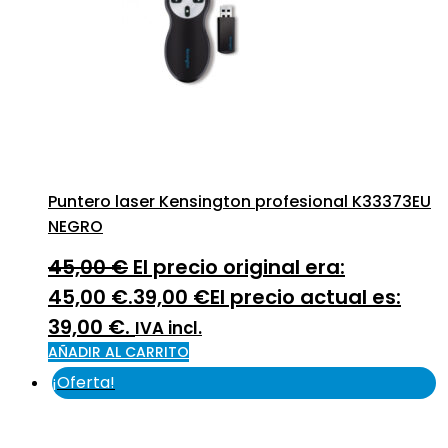
Puntero laser Kensington profesional K33373EU
NEGRO
45,00
€
El precio original era:
45,00 €.
39,00
€
El precio actual es:
39,00 €.
IVA incl.
AÑADIR AL CARRITO
¡Oferta!