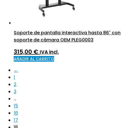
Soporte de pantalla interactiva hasta 86″ con
soporte de cámara OEM PLEG0003
315,00
€
IVA incl.
AÑADIR AL CARRITO
←
1
2
3
…
15
16
17
18