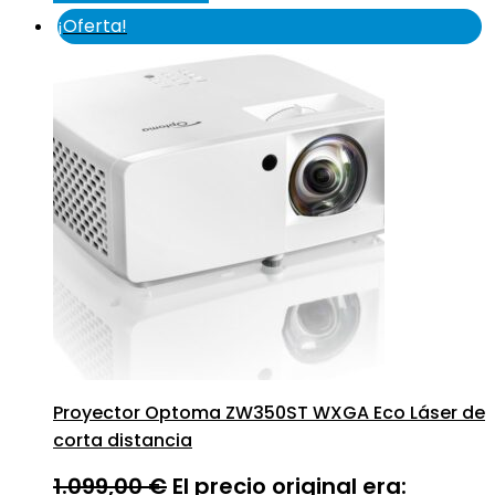
¡Oferta!
Proyector Optoma ZW350ST WXGA Eco Láser de
corta distancia
1.099,00
€
El precio original era: