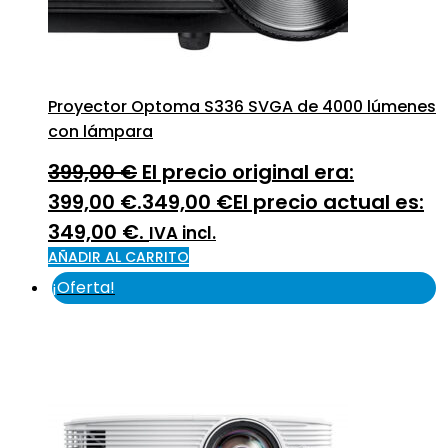
Proyector Optoma S336 SVGA de 4000 lúmenes
con lámpara
399,00
€
El precio original era:
399,00 €.
349,00
€
El precio actual es:
349,00 €.
IVA incl.
AÑADIR AL CARRITO
¡Oferta!