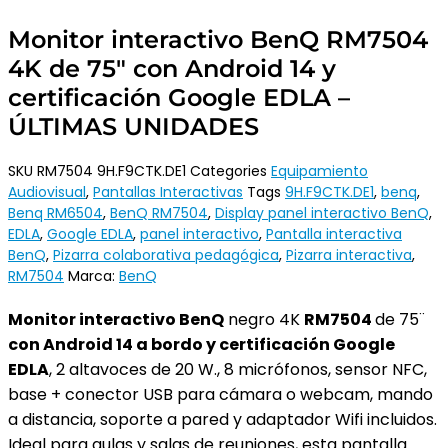
Monitor interactivo BenQ RM7504
4K de 75″ con Android 14 y
certificación Google EDLA –
ÚLTIMAS UNIDADES
SKU
RM7504 9H.F9CTK.DE1
Categories
Equipamiento
Audiovisual
,
Pantallas Interactivas
Tags
9H.F9CTK.DE1
,
benq
,
Benq RM6504
,
BenQ RM7504
,
Display panel interactivo BenQ
,
EDLA
,
Google EDLA
,
panel interactivo
,
Pantalla interactiva
BenQ
,
Pizarra colaborativa pedagógica
,
Pizarra interactiva
,
RM7504
Marca:
BenQ
Monitor interactivo BenQ
negro 4K
RM7504
de 75¨
con Android 14 a bordo y certificación Google
EDLA
,
2 altavoces de 20 W., 8 micrófonos, sensor NFC,
base + conector USB para cámara o webcam, mando
a distancia, soporte a pared y adaptador Wifi incluidos.
Ideal para aulas y salas de reuniones, esta pantalla