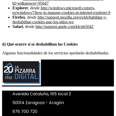
hl=es&answer=95647
Explorer
, desde
http://windows.microsoft.com/es-
es/windows7/how-to-manage-cookies-in-internet-explorer-9
Firefox
, desde
http://support.mozilla.org/es/kb/habilitar-y-
deshabilitar-cookies-que-los-sitios-we
Safari
, desde
http://support.apple.com/kb/ph5042
d) Qué ocurre si se deshabilitan las Cookies
Algunas funcionalidades de los servicios quedarán deshabilitadas.
Avenida Cataluña, 165 local 2
50014 Zaragoza - Aragón
976 700 720