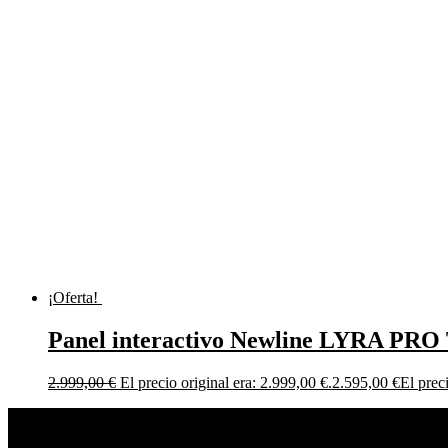
¡Oferta!
Panel interactivo Newline LYRA PR
2.999,00
€
El precio original era: 2.999,00 €.
2.595,00
€
El prec