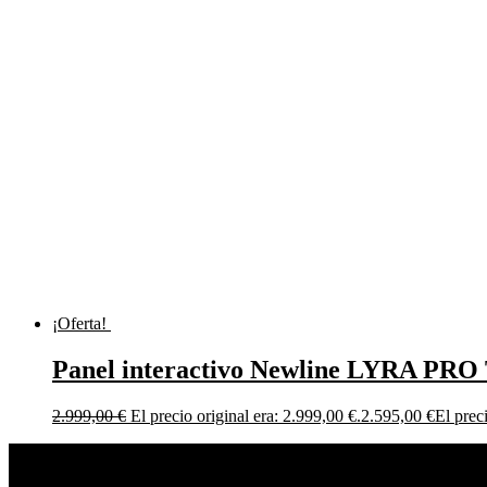
¡Oferta!
Panel interactivo Newline LYRA PR
2.999,00
€
El precio original era: 2.999,00 €.
2.595,00
€
El prec