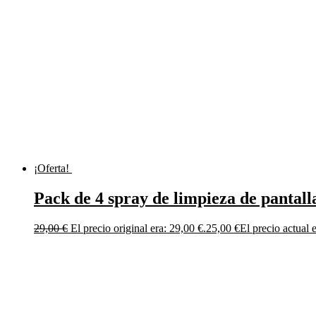
¡Oferta!
Pack de 4 spray de limpieza de pantalla
29,00
€
El precio original era: 29,00 €.
25,00
€
El precio actual 