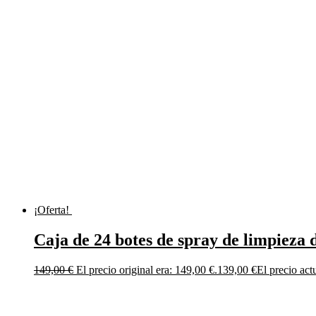
¡Oferta!
Caja de 24 botes de spray de limpieza d
149,00
€
El precio original era: 149,00 €.
139,00
€
El precio act