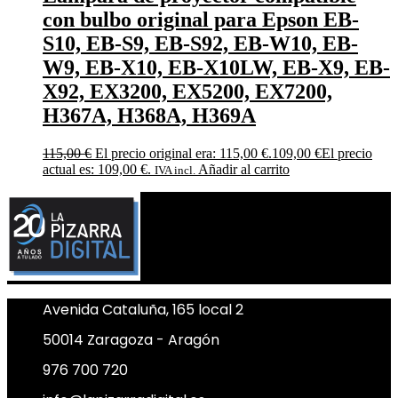
con bulbo original para Epson EB-
S10, EB-S9, EB-S92, EB-W10, EB-
W9, EB-X10, EB-X10LW, EB-X9, EB-
X92, EX3200, EX5200, EX7200,
H367A, H368A, H369A
115,00
€
El precio original era: 115,00 €.
109,00
€
El precio
actual es: 109,00 €.
Añadir al carrito
IVA incl.
Avenida Cataluña, 165 local 2
50014 Zaragoza - Aragón
976 700 720