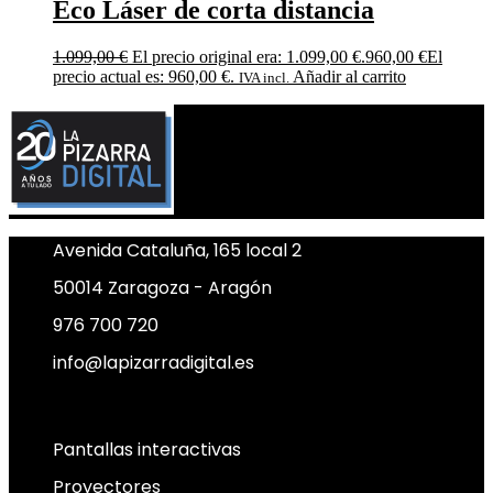
Eco Láser de corta distancia
1.099,00
€
El precio original era: 1.099,00 €.
960,00
€
El
precio actual es: 960,00 €.
Añadir al carrito
IVA incl.
Avenida Cataluña, 165 local 2
50014 Zaragoza - Aragón
976 700 720
info@lapizarradigital.es
Facebook
Linkedin
X-twitter
Pantallas interactivas
Proyectores