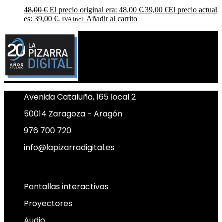
48,00
€
El precio original era: 48,00 €.
39,00
€
El precio actual
es: 39,00 €.
Añadir al carrito
IVA incl.
Avenida Cataluña, 165 local 2
50014 Zaragoza - Aragón
976 700 720
info@lapizarradigital.es
Facebook
Linkedin
X-twitter
Pantallas interactivas
Proyectores
Audio