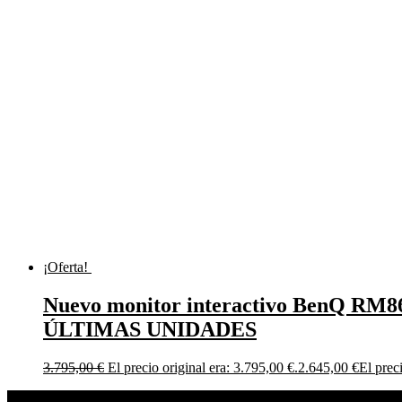
¡Oferta!
Nuevo monitor interactivo BenQ RM86
ÚLTIMAS UNIDADES
3.795,00
€
El precio original era: 3.795,00 €.
2.645,00
€
El prec