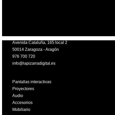
Avenida Cataluña, 165 local 2
50014 Zaragoza - Aragón
976 700 720
info@lapizarradigital.es
Facebook
Linkedin
X-twitter
Pantallas interactivas
Proyectores
Audio
Accesorios
Mobiliario