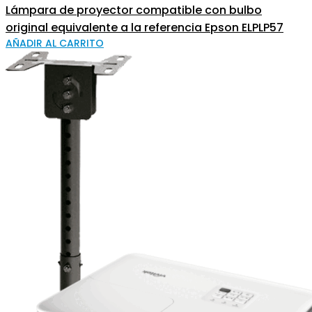
Lámpara de proyector compatible con bulbo
original equivalente a la referencia Epson ELPLP57
AÑADIR AL CARRITO