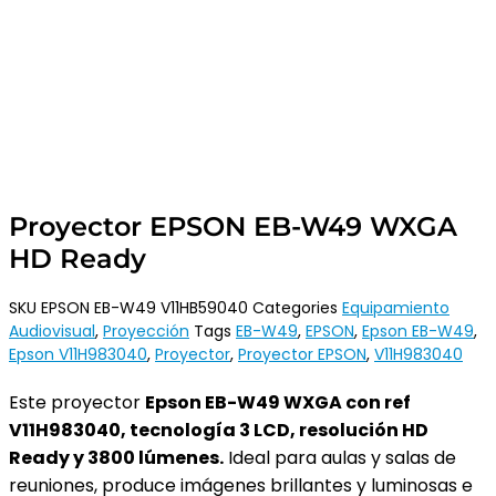
Proyector EPSON EB-W49 WXGA
HD Ready
SKU
EPSON EB-W49 V11HB59040
Categories
Equipamiento
Audiovisual
,
Proyección
Tags
EB-W49
,
EPSON
,
Epson EB-W49
,
Epson V11H983040
,
Proyector
,
Proyector EPSON
,
V11H983040
Este proyector
Epson EB-W49 WXGA con ref
V11H983040, tecnología 3 LCD, resolución HD
Ready y 3800 lúmenes.
Ideal para aulas y salas de
reuniones, produce imágenes brillantes y luminosas e