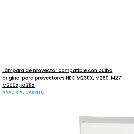
Lámpara de proyector compatible con bulbo
original para proyectores NEC M230X, M260, M271,
M300X, M311X
AÑADIR AL CARRITO